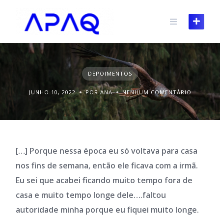
Skip
to
content
DEPOIMENTOS
JUNHO 10, 2022
POR ANA
NENHUM COMENTÁRIO
[…] Porque nessa época eu só voltava para casa
nos fins de semana, então ele ficava com a irmã.
Eu sei que acabei ficando muito tempo fora de
casa e muito tempo longe dele….faltou
autoridade minha porque eu fiquei muito longe.